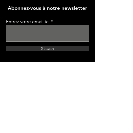
Abonnez-vous à notre newsletter
Entrez votre email ici
S'inscrire
Nous contacter
Pour plus d'informations, contactez:
Prénom
Nom