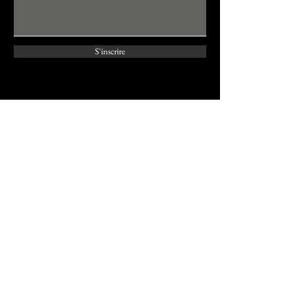
S'inscrire
Nous contacter
Pour plus d'informations, contactez:
Prénom
Nom
Email
Sujet