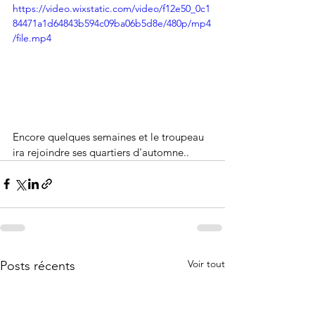
https://video.wixstatic.com/video/f12e50_0c1
84471a1d64843b594c09ba06b5d8e/480p/mp4
/file.mp4
Encore quelques semaines et le troupeau 
ira rejoindre ses quartiers d'automne..
Voir tout
Posts récents