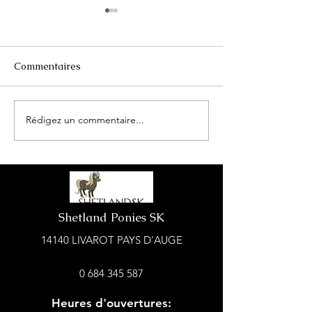
Commentaires
La magie de No
Rédigez un commentaire...
Une magnifique ponette
aux couleurs de l'été
Shetland Ponies SK
14140 LIVAROT PAYS D'AUGE
0 684 345 587
Heures d'ouvertures: