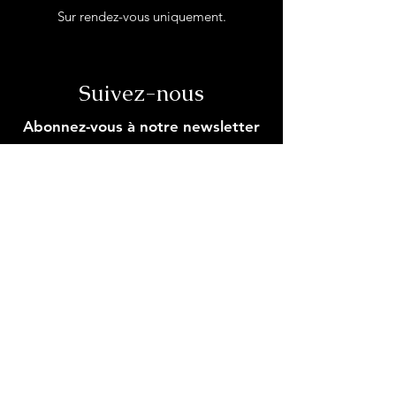
Sur rendez-vous uniquement.
Suivez-nous
Abonnez-vous à notre newsletter
Entrez votre email ici
S'inscrire
Nous contacter
Pour plus d'informations, contactez: