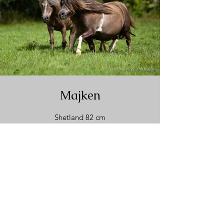
Majken
Shetland 82 cm
Jument
Mushroom Pie
Photo : Shetland de Kalyma
Photo : Stal Van Kairos